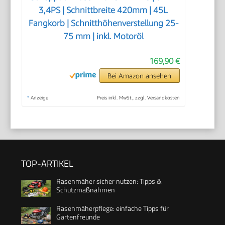
3,4PS | Schnittbreite 420mm | 45L
Fangkorb | Schnitthöhenverstellung 25-
75 mm | inkl. Motoröl
169,90 €
Bei Amazon ansehen
*
Anzeige
Preis inkl. MwSt., zzgl. Versandkosten
TOP-ARTIKEL
Rasenmäher sicher nutzen: Tipps &
Schutzmaßnahmen
Rasenmäherpflege: einfache Tipps für
Gartenfreunde