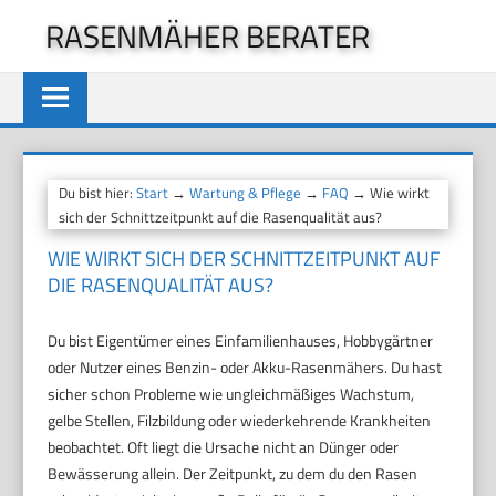
Zum
RASENMÄHER BERATER
Inhalt
springen
Du bist hier:
Start
→
Wartung & Pflege
→
FAQ
→ Wie wirkt
sich der Schnittzeitpunkt auf die Rasenqualität aus?
WIE WIRKT SICH DER SCHNITTZEITPUNKT AUF
DIE RASENQUALITÄT AUS?
Du bist Eigentümer eines Einfamilienhauses, Hobbygärtner
oder Nutzer eines Benzin- oder Akku-Rasenmähers. Du hast
sicher schon Probleme wie ungleichmäßiges Wachstum,
gelbe Stellen, Filzbildung oder wiederkehrende Krankheiten
beobachtet. Oft liegt die Ursache nicht an Dünger oder
Bewässerung allein. Der Zeitpunkt, zu dem du den Rasen