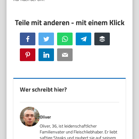
Facebook
Twitter
WhatsApp
Telegram
Buffer
Pinterest
LinkedIn
Email
Wer schreibt hier?
Oliver
Oliver, 36, ist leidenschaftlicher
Familienvater und Fleischliebhaber. Er liebt
saftige Steaks und zaubert sie auf seinem