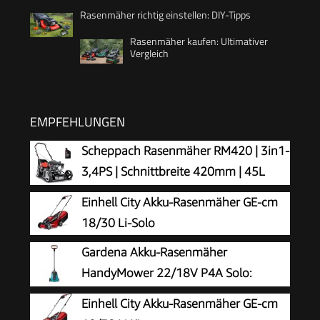
Rasenmäher richtig einstellen: DIY-Tipps
Rasenmäher kaufen: Ultimativer
Vergleich
EMPFEHLUNGEN
Scheppach Rasenmäher RM420 | 3in1-
3,4PS | Schnittbreite 420mm | 45L
Fangkorb | Schnitthöhenverstellung
Einhell City Akku-Rasenmäher GE-cm
25-75 mm | inkl. Motoröl
18/30 Li-Solo
Gardena Akku-Rasenmäher
HandyMower 22/18V P4A Solo:
Kompakt, Leichtgewicht, Mulchmesser,
Einhell City Akku-Rasenmäher GE-cm
Rasenflächen bis 50 m², Kabellos (14620-55)