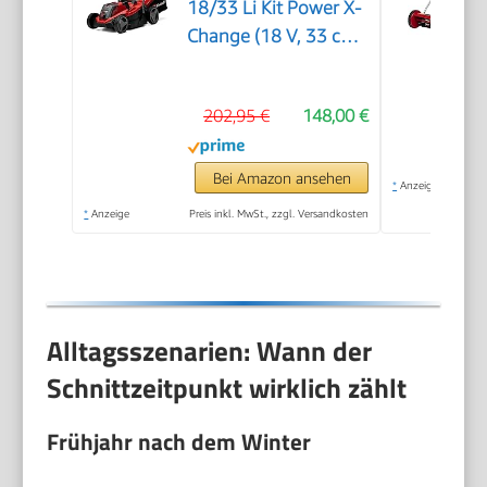
18/33 Li Kit Power X-
Change (18 V, 33 cm
Schnittbreite, bis 200
m², Brushless, 30L
202,95 €
148,00 €
Fangkorb, 25-65 mm
Schnitthöhe, inkl. 4,0
Ah Akku + Ladegerät)
Bei Amazon ansehen
*
Anzeige
*
Anzeige
Preis inkl. MwSt., zzgl. Versandkosten
Alltagsszenarien: Wann der
Schnittzeitpunkt wirklich zählt
Frühjahr nach dem Winter