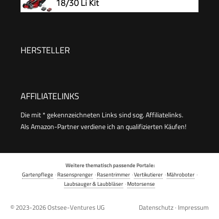
18/30 Li Kit
HERSTELLER
AFFILIATELINKS
Die mit * gekennzeichneten Links sind sog. Affiliatelinks.
Als Amazon-Partner verdiene ich an qualifizierten Käufen!
Weitere thematisch passende Portale:
Gartenpflege
·
Rasensprenger
·
Rasentrimmer
·
Vertikutierer
·
Mähroboter
·
Laubsauger & Laubbläser
·
Motorsense
© 2023-2026
Ostsee-Ventures UG
Datenschutz
·
Impressum