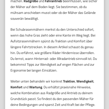
machen.
Radgröße
und
Fahrantrieb
beeinflussen, wie sicher
der Mäher auf dem Boden liegt. Sie bestimmen, ob du
mühsam anschieben musst oder ob der Mäher das Gelände
souverän bewältigt.
Bei Schubrasenmähern merkst du den Unterschied sofort,
wenn das hohe Gras zieht oder eine Kante im Weg liegt. Bei
Aufsitzrasenmähern spürst du Traktion und Komfort über
längere Fahrtstrecken. In diesem Artikel schaust du genau
hin. Du erfährst, wie größere Räder Hindernisse überrollen.
Du lernst, wann Hinterrad- oder Allradantrieb sinnvoll ist. Du
bekommst Tipps zur Wendigkeit auf engen Flächen und zur
Ergonomie bei langen Einsätzen.
Weiter unten behandeln wir konkret
Traktion
,
Wendigkeit
,
Komfort
und
Wartung
. Du erhältst praxisnahe Hinweise,
welche Kombination aus Radgröße und Antrieb zu deinem
Grundstück passt. So findest du den passenden Mäher für
deine Bedingungen und sparst Zeit und Kraft bei der Pflege.