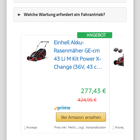
Welche Wartung erfordert ein Fahrantrieb?
ANGEBOT
Einhell Akku-
Rasenmäher GE-cm
43 Li M Kit Power X-
Change (36V, 43 cm
Schnittbreite, bis 600
m², Brushless, Mulch-
277,43 €
Kit, 63L Fangkorb,
25-75 mm
424,95 €
Schnitthöhe, inkl. 2X
4,0Ah + 2X
Bei Amazon ansehen
Ladegerät)
*
Anzeige
Preis inkl. MwSt., zzgl. Versandkosten
*
Anzeige