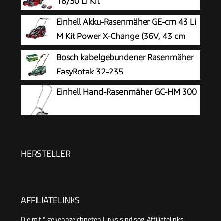
18/30 Li Kit
Einhell Akku-Rasenmäher GE-cm 43 Li
M Kit Power X-Change (36V, 43 cm
Schnittbreite, bis 600 m², Brushless,
Bosch kabelgebundener Rasenmäher
Mulch-Kit, 63L Fangkorb, 25-75 mm
EasyRotak 32-235
Schnitthöhe, inkl. 2X 4,0Ah + 2X Ladegerät)
Einhell Hand-Rasenmäher GC-HM 300
HERSTELLER
AFFILIATELINKS
Die mit * gekennzeichneten Links sind sog. Affiliatelinks.