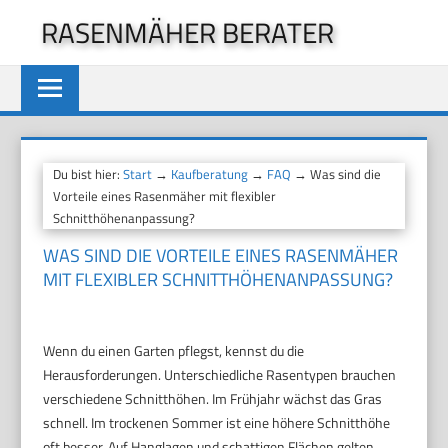
Zum
RASENMÄHER BERATER
Inhalt
springen
Du bist hier:
Start
→
Kaufberatung
→
FAQ
→ Was sind die
Vorteile eines Rasenmäher mit flexibler
Schnitthöhenanpassung?
WAS SIND DIE VORTEILE EINES RASENMÄHER
MIT FLEXIBLER SCHNITTHÖHENANPASSUNG?
Wenn du einen Garten pflegst, kennst du die
Herausforderungen. Unterschiedliche Rasentypen brauchen
verschiedene Schnitthöhen. Im Frühjahr wächst das Gras
schnell. Im trockenen Sommer ist eine höhere Schnitthöhe
oft besser. Auf Hanglagen und schattigen Flächen gelten