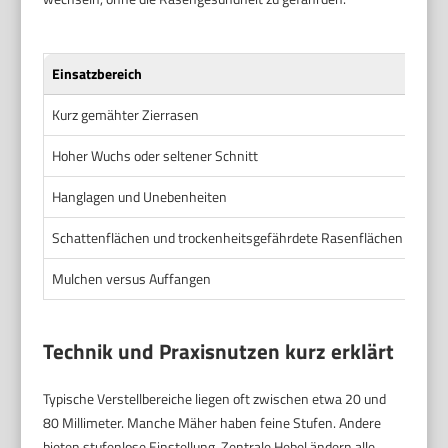
Einsatzbereich
Vort
Kurz gemähter Zierrasen
Sehr
Hoher Wuchs oder seltener Schnitt
Du k
Hanglagen und Unebenheiten
Anpa
Schattenflächen und trockenheitsgefährdete Rasenflächen
Höhe
Mulchen versus Auffangen
Flex
Technik und Praxisnutzen kurz erklärt
Typische Verstellbereiche liegen oft zwischen etwa 20 und
80 Millimeter. Manche Mäher haben feine Stufen. Andere
bieten stufenlose Einstellung. Zentrale Hebel ändern alle