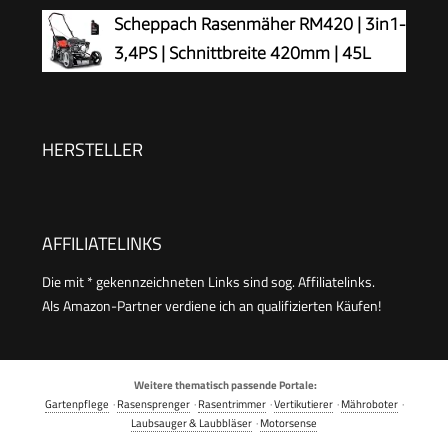
Petrol
Scheppach Rasenmäher RM420 | 3in1-
3,4PS | Schnittbreite 420mm | 45L
Fangkorb | Schnitthöhenverstellung
25-75 mm | inkl. Motoröl
HERSTELLER
AFFILIATELINKS
Die mit * gekennzeichneten Links sind sog. Affiliatelinks.
Als Amazon-Partner verdiene ich an qualifizierten Käufen!
Weitere thematisch passende Portale:
Gartenpflege
·
Rasensprenger
·
Rasentrimmer
·
Vertikutierer
·
Mähroboter
·
Laubsauger & Laubbläser
·
Motorsense