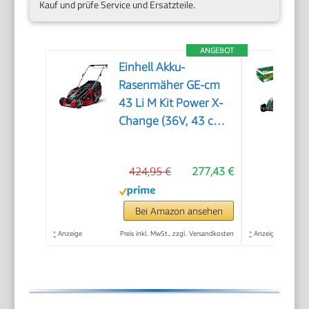
Kauf und prüfe Service und Ersatzteile.
ANGEBOT
Einhell Akku-
Rasenmäher GE-cm
43 Li M Kit Power X-
Change (36V, 43 cm
Schnittbreite, bis 600
m², Brushless, Mulch-
424,95 €
277,43 €
Kit, 63L Fangkorb,
25-75 mm
Schnitthöhe, inkl. 2X
Bei Amazon ansehen
4,0Ah + 2X
*
Anzeige
Preis inkl. MwSt., zzgl. Versandkosten
*
Anzeige
Ladegerät)