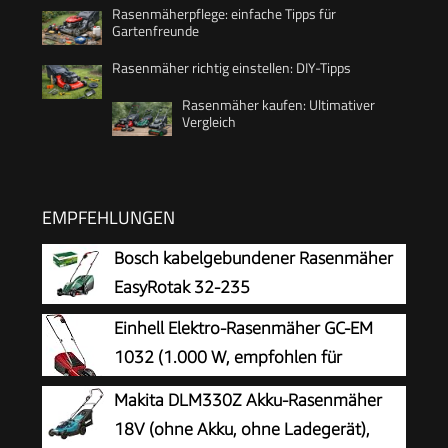
Rasenmäherpflege: einfache Tipps für
Gartenfreunde
Rasenmäher richtig einstellen: DIY-Tipps
Rasenmäher kaufen: Ultimativer
Vergleich
EMPFEHLUNGEN
Bosch kabelgebundener Rasenmäher
EasyRotak 32-235
Einhell Elektro-Rasenmäher GC-EM
1032 (1.000 W, empfohlen für
Rasenflächen bis 300 m², 3-stufige
Makita DLM330Z Akku-Rasenmäher
Einzelrad-Schnitthöhenverstellung, klappbarer
18V (ohne Akku, ohne Ladegerät),
Führungsholm, 30 l-Grasfangbox)