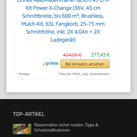
Kit Power X-Change (36V, 43 cm
Schnittbreite, bis 600 m², Brushless,
Mulch-Kit, 63L Fangkorb, 25-75 mm
Schnitthöhe, inkl. 2X 4,0Ah + 2X
Ladegerät)
424,95 €
277,43 €
Bei Amazon ansehen
*
Anzeige
Preis inkl. MwSt., zzgl. Versandkosten
TOP-ARTIKEL
Rasenmäher sicher nutzen: Tipps &
Schutzmaßnahmen