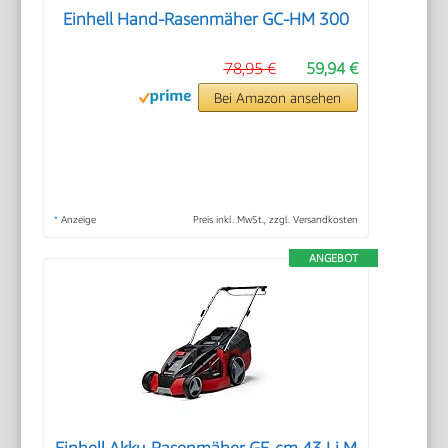
Einhell Hand-Rasenmäher GC-HM 300
78,95 €
59,94 €
Bei Amazon ansehen
*
Anzeige
Preis inkl. MwSt., zzgl. Versandkosten
ANGEBOT
Einhell Akku-Rasenmäher GE-cm 43 Li M