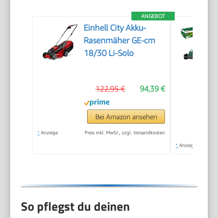
ANGEBOT
Einhell City Akku-
Rasenmäher GE-cm
18/30 Li-Solo
122,95 €
94,39 €
Bei Amazon ansehen
*
Anzeige
Preis inkl. MwSt., zzgl. Versandkosten
*
Anzeige
So pflegst du deinen