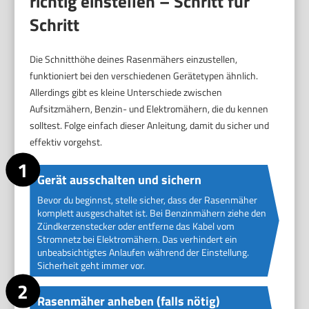
richtig einstellen – Schritt für
Schritt
Die Schnitthöhe deines Rasenmähers einzustellen,
funktioniert bei den verschiedenen Gerätetypen ähnlich.
Allerdings gibt es kleine Unterschiede zwischen
Aufsitzmähern, Benzin- und Elektromähern, die du kennen
solltest. Folge einfach dieser Anleitung, damit du sicher und
effektiv vorgehst.
Gerät ausschalten und sichern
Bevor du beginnst, stelle sicher, dass der Rasenmäher
komplett ausgeschaltet ist. Bei Benzinmähern ziehe den
Zündkerzenstecker oder entferne das Kabel vom
Stromnetz bei Elektromähern. Das verhindert ein
unbeabsichtigtes Anlaufen während der Einstellung.
Sicherheit geht immer vor.
Rasenmäher anheben (falls nötig)