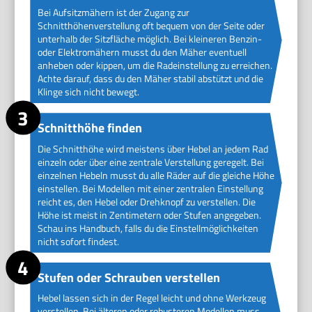
Bei Aufsitzmähern ist der Zugang zur
Schnitthöhenverstellung oft bequem von der Seite oder
unterhalb der Sitzfläche möglich. Bei kleineren Benzin-
oder Elektromähern musst du den Mäher eventuell
anheben oder kippen, um die Radeinstellung zu erreichen.
Achte darauf, dass du den Mäher stabil abstützt und die
Klinge sich nicht bewegt.
Schnitthöhe finden
Die Schnitthöhe wird meistens über Hebel an jedem Rad
einzeln oder über eine zentrale Verstellung geregelt. Bei
einzelnen Hebeln musst du alle Räder auf die gleiche Höhe
einstellen. Bei Modellen mit einer zentralen Einstellung
reicht es, den Hebel oder Drehknopf zu verstellen. Die
Höhe ist meist in Zentimetern oder Stufen angegeben.
Schau ins Handbuch, falls du die Einstellmöglichkeiten
nicht sofort findest.
Stufen oder Schrauben verstellen
Hebel lassen sich in der Regel leicht und ohne Werkzeug
verstellen. Bei älteren oder robusteren Modellen muss