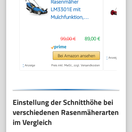
Rasenmäher
LM3301E mit
Mulchfunktion,
Elektromäher,
Mulcher, Mäher
99,00 €
89,00 €
(33cm, 1300W, 35L
Korb, 5-fache
zentrale
Bei Amazon ansehen
*
Anzeige
Höhenverstellung)
*
Anzeige
Preis inkl. MwSt., zzgl. Versandkosten
Einstellung der Schnitthöhe bei
verschiedenen Rasenmäherarten
im Vergleich