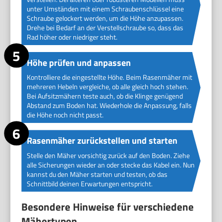
unter Umständen mit einem Schraubenschlüssel eine
Schraube gelockert werden, um die Höhe anzupassen.
Drehe bei Bedarf an der Verstellschraube so, dass das
Rad höher oder niedriger steht.
Höhe prüfen und anpassen
Kontrolliere die eingestellte Höhe. Beim Rasenmäher mit
mehreren Hebeln vergleiche, ob alle gleich hoch stehen.
Bei Aufsitzmähern teste auch, ob die Klinge genügend
Abstand zum Boden hat. Wiederhole die Anpassung, falls
die Höhe noch nicht passt.
Rasenmäher zurückstellen und starten
Stelle den Mäher vorsichtig zurück auf den Boden. Ziehe
alle Sicherungen wieder an oder stecke das Kabel ein. Nun
kannst du den Mäher starten und testen, ob das
Schnittbild deinen Erwartungen entspricht.
Besondere Hinweise für verschiedene
Mähertypen