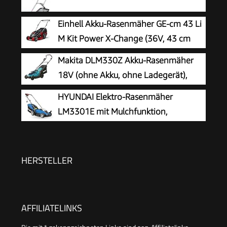
Einhell Akku-Rasenmäher GE-cm 43 Li
M Kit Power X-Change (36V, 43 cm
Schnittbreite, bis 600 m², Brushless,
Makita DLM330Z Akku-Rasenmäher
Mulch-Kit, 63L Fangkorb, 25-75 mm
18V (ohne Akku, ohne Ladegerät),
Schnitthöhe, inkl. 2X 4,0Ah + 2X Ladegerät)
Petrol
HYUNDAI Elektro-Rasenmäher
LM3301E mit Mulchfunktion,
Elektromäher, Mulcher, Mäher (33cm,
1300W, 35L Korb, 5-fache zentrale
Höhenverstellung)
HERSTELLER
AFFILIATELINKS