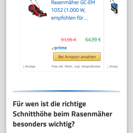
Rasenmäher GC-EM
1032 (1.000 W,
empfohlen für
Rasenflächen bis 300
m², 3-stufige
91,95 €
64,99 €
Einzelrad-
Schnitthöhenverstellung,
klappbarer
Bei Amazon ansehen
Führungsholm, 30 l-
*
Anzeige
Preis inkl. MwSt., zzgl. Versandkosten
*
Anzeige
Grasfangbox)
Für wen ist die richtige
Schnitthöhe beim Rasenmäher
besonders wichtig?