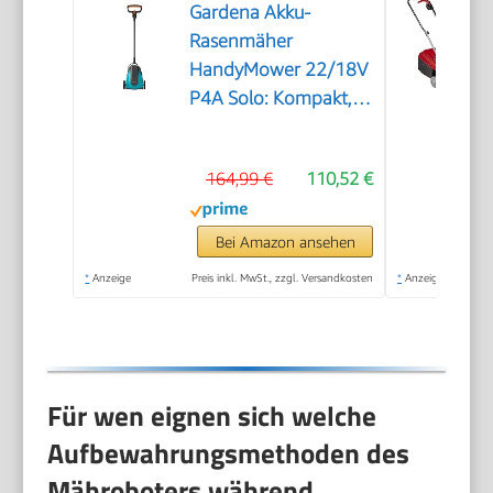
Gardena Akku-
Rasenmäher
HandyMower 22/18V
P4A Solo: Kompakt,
Leichtgewicht,
Mulchmesser,
164,99 €
110,52 €
Rasenflächen bis 50
m², Kabellos (14620-
55)
Bei Amazon ansehen
*
Anzeige
Preis inkl. MwSt., zzgl. Versandkosten
*
Anzeige
Für wen eignen sich welche
Aufbewahrungsmethoden des
Mähroboters während