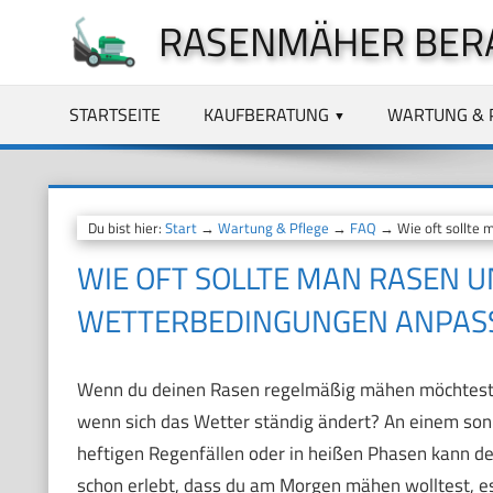
Zum
RASENMÄHER BER
Inhalt
springen
STARTSEITE
KAUFBERATUNG
WARTUNG & 
Du bist hier:
Start
→
Wartung & Pflege
→
FAQ
→ Wie oft sollte 
WIE OFT SOLLTE MAN RASEN U
WETTERBEDINGUNGEN ANPAS
Wenn du deinen Rasen regelmäßig mähen möchtest, ken
wenn sich das Wetter ständig ändert? An einem sonn
heftigen Regenfällen oder in heißen Phasen kann de
schon erlebt, dass du am Morgen mähen wolltest, es