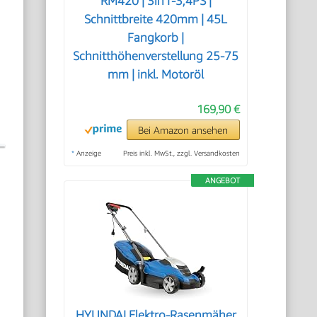
RM420 | 3in1-3,4PS |
Schnittbreite 420mm | 45L
Fangkorb |
Schnitthöhenverstellung 25-75
mm | inkl. Motoröl
169,90 €
Bei Amazon ansehen
*
Anzeige
Preis inkl. MwSt., zzgl. Versandkosten
ANGEBOT
HYUNDAI Elektro-Rasenmäher