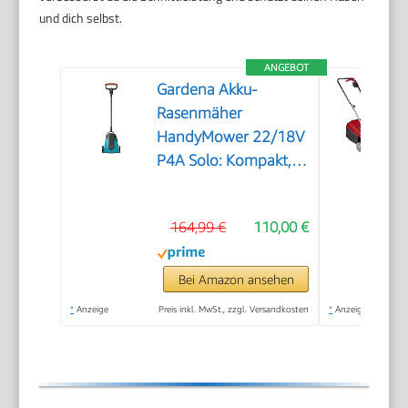
und dich selbst.
ANGEBOT
Gardena Akku-
Rasenmäher
HandyMower 22/18V
P4A Solo: Kompakt,
Leichtgewicht,
Mulchmesser,
164,99 €
110,00 €
Rasenflächen bis 50
m², Kabellos (14620-
55)
Bei Amazon ansehen
*
Anzeige
Preis inkl. MwSt., zzgl. Versandkosten
*
Anzeige