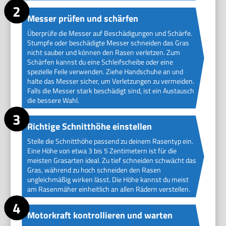
Messer prüfen und schärfen
Überprüfe die Messer auf Beschädigungen und Schärfe.
Stumpfe oder beschädigte Messer schneiden das Gras
nicht sauber und können den Rasen verletzen. Zum
Schärfen kannst du eine Schleifscheibe oder eine
spezielle Feile verwenden. Ziehe Handschuhe an und
halte das Messer sicher, um Verletzungen zu vermeiden.
Falls die Messer stark beschädigt sind, ist ein Austausch
die bessere Wahl.
Richtige Schnitthöhe einstellen
Stelle die Schnitthöhe passend zu deinem Rasentyp ein.
Eine Höhe von etwa 3 bis 5 Zentimetern ist für die
meisten Grasarten ideal. Zu tief schneiden schwächt das
Gras, während zu hoch schneiden den Rasen
ungleichmäßig wirken lässt. Die Höhe kannst du meist
am Rasenmäher einheitlich an allen Rädern verstellen.
Motorkraft kontrollieren und warten