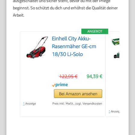
ausgeschaltet und sicher steht, bevor du mit der Pflege
beginnst. So schützt du dich und erhöhst die Qualität deiner
Arbeit.
ANGEBOT
Einhell City Akku-
Rasenmäher GE-cm
18/30 Li-Solo
122,95 €
94,39 €
Bei Amazon ansehen
*
Anzeige
Preis inkl. MwSt., zzgl. Versandkosten
*
Anzeige