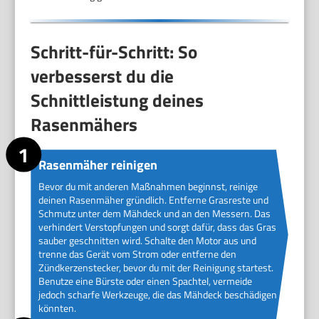
Schritt-für-Schritt: So
verbesserst du die
Schnittleistung deines
Rasenmähers
Rasenmäher reinigen
Bevor du mit anderen Maßnahmen beginnst, reinige
deinen Rasenmäher gründlich. Entferne Grasreste und
Schmutz unter dem Mähdeck und an den Messern. Das
verhindert Verstopfungen und sorgt dafür, dass das Gras
sauber geschnitten wird. Schalte den Motor aus und
trenne das Gerät vom Strom oder entferne den
Zündkerzenstecker, bevor du mit der Reinigung startest.
Benutze eine Bürste oder einen Spachtel, vermeide
jedoch scharfe Werkzeuge, die das Mähdeck beschädigen
könnten.