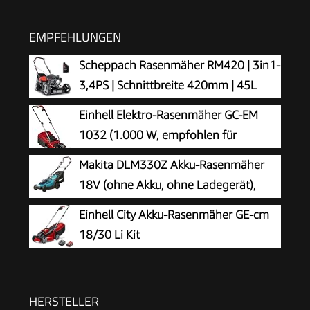
EMPFEHLUNGEN
Scheppach Rasenmäher RM420 | 3in1-
3,4PS | Schnittbreite 420mm | 45L
Fangkorb | Schnitthöhenverstellung
Einhell Elektro-Rasenmäher GC-EM
25-75 mm | inkl. Motoröl
1032 (1.000 W, empfohlen für
Rasenflächen bis 300 m², 3-stufige
Makita DLM330Z Akku-Rasenmäher
Einzelrad-Schnitthöhenverstellung, klappbarer
18V (ohne Akku, ohne Ladegerät),
Führungsholm, 30 l-Grasfangbox)
Petrol
Einhell City Akku-Rasenmäher GE-cm
18/30 Li Kit
HERSTELLER