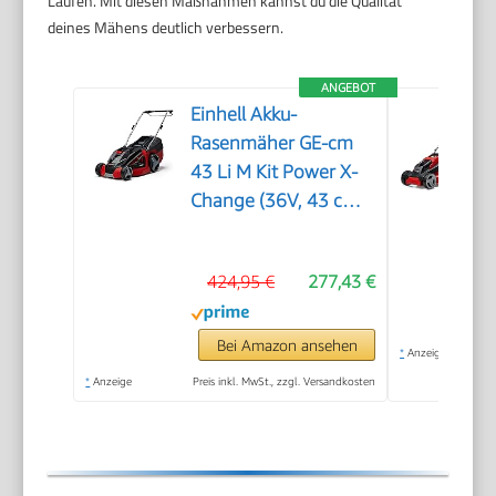
Laufen. Mit diesen Maßnahmen kannst du die Qualität
deines Mähens deutlich verbessern.
ANGEBOT
Einhell Akku-
Rasenmäher GE-cm
43 Li M Kit Power X-
Change (36V, 43 cm
Schnittbreite, bis 600
m², Brushless, Mulch-
424,95 €
277,43 €
Kit, 63L Fangkorb,
25-75 mm
Schnitthöhe, inkl. 2X
Bei Amazon ansehen
*
Anzeige
4,0Ah + 2X
*
Anzeige
Preis inkl. MwSt., zzgl. Versandkosten
Ladegerät)