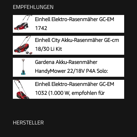
EMPFEHLUNGEN
Einhell Elektro-Rasenmäher GC-EM
1742
Einhell City Akku-Rasenmäher GE-cm
18/30 Li Kit
Gardena Akku-Rasenmäher
HandyMower 22/18V P4A Solo:
Kompakt, Leichtgewicht, Mulchmesser,
Einhell Elektro-Rasenmäher GC-EM
Rasenflächen bis 50 m², Kabellos (14620-55)
1032 (1.000 W, empfohlen für
Rasenflächen bis 300 m², 3-stufige
Einzelrad-Schnitthöhenverstellung, klappbarer
Führungsholm, 30 l-Grasfangbox)
HERSTELLER