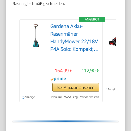
Rasen gleichmäßig schneiden.
ANGEBOT
Gardena Akku-
Rasenmäher
HandyMower 22/18V
P4A Solo: Kompakt,
Leichtgewicht,
Mulchmesser,
164,99 €
112,90 €
Rasenflächen bis 50
m², Kabellos (14620-
55)
Bei Amazon ansehen
*
Anzeige
*
Anzeige
Preis inkl. MwSt., zzgl. Versandkosten