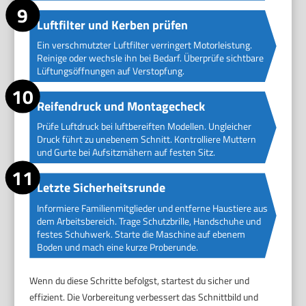
Luftfilter und Kerben prüfen
Ein verschmutzter Luftfilter verringert Motorleistung.
Reinige oder wechsle ihn bei Bedarf. Überprüfe sichtbare
Lüftungsöffnungen auf Verstopfung.
Reifendruck und Montagecheck
Prüfe Luftdruck bei luftbereiften Modellen. Ungleicher
Druck führt zu unebenem Schnitt. Kontrolliere Muttern
und Gurte bei Aufsitzmähern auf festen Sitz.
Letzte Sicherheitsrunde
Informiere Familienmitglieder und entferne Haustiere aus
dem Arbeitsbereich. Trage Schutzbrille, Handschuhe und
festes Schuhwerk. Starte die Maschine auf ebenem
Boden und mach eine kurze Proberunde.
Wenn du diese Schritte befolgst, startest du sicher und
effizient. Die Vorbereitung verbessert das Schnittbild und