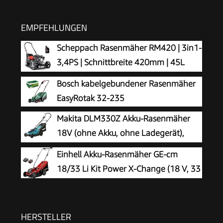
EMPFEHLUNGEN
Scheppach Rasenmäher RM420 | 3in1-
3,4PS | Schnittbreite 420mm | 45L
Fangkorb | Schnitthöhenverstellung
Bosch kabelgebundener Rasenmäher
25-75 mm | inkl. Motoröl
EasyRotak 32-235
Makita DLM330Z Akku-Rasenmäher
18V (ohne Akku, ohne Ladegerät),
Petrol
Einhell Akku-Rasenmäher GE-cm
18/33 Li Kit Power X-Change (18 V, 33
cm Schnittbreite, bis 200 m²,
Brushless, 30L Fangkorb, 25-65 mm
Schnitthöhe, inkl. 4,0 Ah Akku + Ladegerät)
HERSTELLER