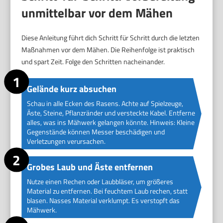
unmittelbar vor dem Mähen
Diese Anleitung führt dich Schritt für Schritt durch die letzten
Maßnahmen vor dem Mähen. Die Reihenfolge ist praktisch
und spart Zeit. Folge den Schritten nacheinander.
Gelände kurz absuchen
Schau in alle Ecken des Rasens. Achte auf Spielzeuge,
Äste, Steine, Pflanzränder und versteckte Kabel. Entferne
alles, was ins Mähwerk gelangen könnte. Hinweis: Kleine
Gegenstände können Messer beschädigen und
Verletzungen verursachen.
Grobes Laub und Äste entfernen
Nutze einen Rechen oder Laubbläser, um größeres
Material zu entfernen. Bei feuchtem Laub rechen, statt
blasen. Nasses Material verklumpt. Es verstopft das
Mähwerk.