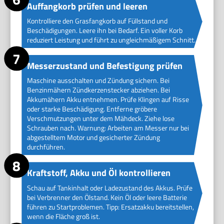
Auffangkorb prüfen und leeren
Kontrolliere den Grasfangkorb auf Füllstand und
Beschädigungen. Leere ihn bei Bedarf. Ein voller Korb
reduziert Leistung und führt zu ungleichmäßigem Schnitt.
Messerzustand und Befestigung prüfen
Maschine ausschalten und Zündung sichern. Bei
Benzinmähern Zündkerzenstecker abziehen. Bei
Akkumähern Akku entnehmen. Prüfe Klingen auf Risse
oder starke Beschädigung. Entferne gröbere
Verschmutzungen unter dem Mähdeck. Ziehe lose
Schrauben nach. Warnung: Arbeiten am Messer nur bei
abgestelltem Motor und gesicherter Zündung
durchführen.
Kraftstoff, Akku und Öl kontrollieren
Schau auf Tankinhalt oder Ladezustand des Akkus. Prüfe
bei Verbrenner den Ölstand. Kein Öl oder leere Batterie
führen zu Startproblemen. Tipp: Ersatzakku bereitstellen,
wenn die Fläche groß ist.