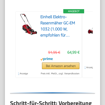
ANGEBOT
Einhell Elektro-
Rasenmäher GC-EM
1032 (1.000 W,
empfohlen für
Rasenflächen bis 300
m², 3-stufige
91,95 €
64,99 €
Einzelrad-
Schnitthöhenverstellung,
klappbarer
Bei Amazon ansehen
*
Anzeige
Führungsholm, 30 l-
*
Anzeige
Preis inkl. MwSt., zzgl. Versandkosten
Grasfangbox)
Schritt-für-Schritt: Vorbereitung