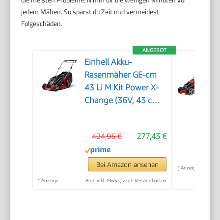
jedem Mähen. So sparst du Zeit und vermeidest
Folgeschäden.
ANGEBOT
Einhell Akku-
Rasenmäher GE-cm
43 Li M Kit Power X-
Change (36V, 43 cm
Schnittbreite, bis 600
m², Brushless, Mulch-
424,95 €
277,43 €
Kit, 63L Fangkorb,
25-75 mm
Schnitthöhe, inkl. 2X
Bei Amazon ansehen
*
Anzeige
4,0Ah + 2X
*
Anzeige
Preis inkl. MwSt., zzgl. Versandkosten
Ladegerät)