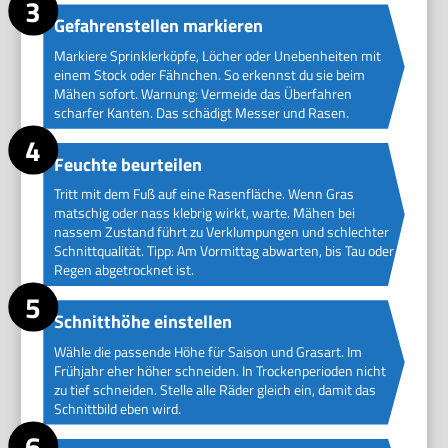
Gefahrenstellen markieren
Markiere Sprinklerköpfe, Löcher oder Unebenheiten mit
einem Stock oder Fähnchen. So erkennst du sie beim
Mähen sofort. Warnung: Vermeide das Überfahren
scharfer Kanten. Das schädigt Messer und Rasen.
Feuchte beurteilen
Tritt mit dem Fuß auf eine Rasenfläche. Wenn Gras
matschig oder nass klebrig wirkt, warte. Mähen bei
nassem Zustand führt zu Verklumpungen und schlechter
Schnittqualität. Tipp: Am Vormittag abwarten, bis Tau oder
Regen abgetrocknet ist.
Schnitthöhe einstellen
Wähle die passende Höhe für Saison und Grasart. Im
Frühjahr eher höher schneiden. In Trockenperioden nicht
zu tief schneiden. Stelle alle Räder gleich ein, damit das
Schnittbild eben wird.