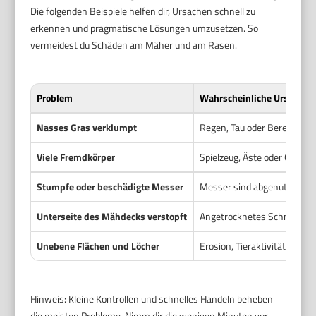
Die folgenden Beispiele helfen dir, Ursachen schnell zu
erkennen und pragmatische Lösungen umzusetzen. So
vermeidest du Schäden am Mäher und am Rasen.
Problem
Wahrscheinliche Ursache
Nasses Gras verklumpt
Regen, Tau oder Beregnung 
Viele Fremdkörper
Spielzeug, Äste oder Garte
Stumpfe oder beschädigte Messer
Messer sind abgenutzt oder 
Unterseite des Mähdecks verstopft
Angetrocknetes Schnittgut h
Unebene Flächen und Löcher
Erosion, Tieraktivität oder
Hinweis: Kleine Kontrollen und schnelles Handeln beheben
die meisten Probleme. Nimm dir die wenigen Minuten vor