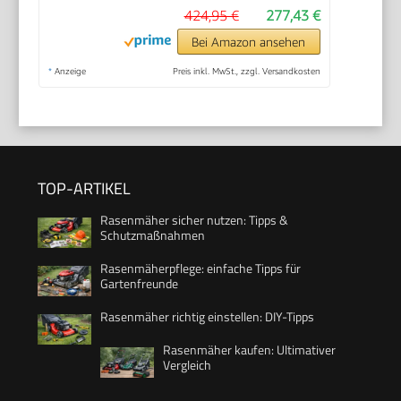
424,95 €
277,43 €
Bei Amazon ansehen
*
Anzeige
Preis inkl. MwSt., zzgl. Versandkosten
TOP-ARTIKEL
Rasenmäher sicher nutzen: Tipps &
Schutzmaßnahmen
Rasenmäherpflege: einfache Tipps für
Gartenfreunde
Rasenmäher richtig einstellen: DIY-Tipps
Rasenmäher kaufen: Ultimativer
Vergleich