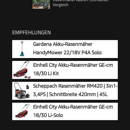
Vergleich
EMPFEHLUNGEN
Gardena Akku-Rasenmäher
HandyMower 22/18V P4A Solo:
Kompakt, Leichtgewicht, Mulchmesser,
Einhell City Akku-Rasenmäher GE-cm
Rasenflächen bis 50 m², Kabellos (14620-55)
18/30 Li Kit
Scheppach Rasenmäher RM420 | 3in1-
3,4PS | Schnittbreite 420mm | 45L
Fangkorb | Schnitthöhenverstellung
Einhell City Akku-Rasenmäher GE-cm
25-75 mm | inkl. Motoröl
18/30 Li-Solo