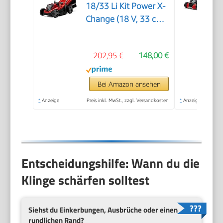
18/33 Li Kit Power X-
Change (18 V, 33 cm
Schnittbreite, bis 200
m², Brushless, 30L
202,95 €
148,00 €
Fangkorb, 25-65 mm
Schnitthöhe, inkl. 4,0
Ah Akku + Ladegerät)
Bei Amazon ansehen
*
Anzeige
Preis inkl. MwSt., zzgl. Versandkosten
*
Anzeige
Entscheidungshilfe: Wann du die
Klinge schärfen solltest
Siehst du Einkerbungen, Ausbrüche oder einen
rundlichen Rand?