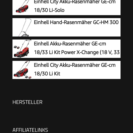
Einhell City Akku-Rasenmäher GE-cm
18/30 Li-Solo
Einhell Hand-Rasenmäher GC-HM 300
Einhell Akku-Rasenmäher GE-cm
18/33 Li Kit Power X-Change (18 V, 33
cm Schnittbreite, bis 200 m²,
Einhell City Akku-Rasenmäher GE-cm
Brushless, 30L Fangkorb, 25-65 mm
18/30 Li Kit
Schnitthöhe, inkl. 4,0 Ah Akku + Ladegerät)
HERSTELLER
AFFILIATELINKS