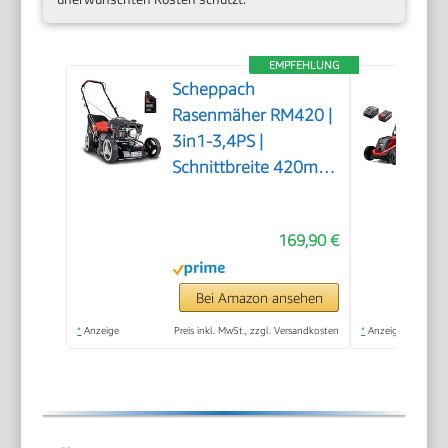
EMPFEHLUNG
Scheppach
Rasenmäher RM420 |
3in1-3,4PS |
Schnittbreite 420mm
| 45L Fangkorb |
Schnitthöhenverstellung
169,90 €
25-75 mm | inkl.
Motoröl
Bei Amazon ansehen
*
Anzeige
Preis inkl. MwSt., zzgl. Versandkosten
*
Anzeige