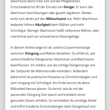
beeinflusst deine freie Zeit und die Pflegekosten.
Entscheidend ist oft der Einsatz von
Dünger
. Er kann das
Wachstum beschleunigen oder gezielt regulieren. Beides
wirkt sich direkt auf den
Mähaufwand
aus. Mehr Wachstum
bedeutet höhere
Häufigkeit
beim Mähen und mehr
Schnittgut. Weniger Wachstum heißt selteneres Mähen, aber
manchmal auch ein schwächeres Rasengefüge.
In diesem Artikel zeige ich dir, welche Zusammenhänge
zwischen
Düngung
und Mähen bestehen. Du erfährst, wie
unterschiedliche Düngerarten Wachstum und Blattmasse
beeinflussen. Ich erkläre, wie die richtige Düngemenge und
der Zeitpunkt die Mähintervalle verändern. Außerdem
bekommst du praktische Hinweise zu Schnittstrategien und
zum Umgang mit Schnittgut. Am Ende kannst du deine
Mäharbeit besser planen. Du lernst, wie du mit der
passenden Düngung Zeit sparst und trotzdem einen
gesunden Rasen erhältst. So vermeidest du unnötige Arbeit
und triffst fundierte Entscheidungen beim Düngerkauf und