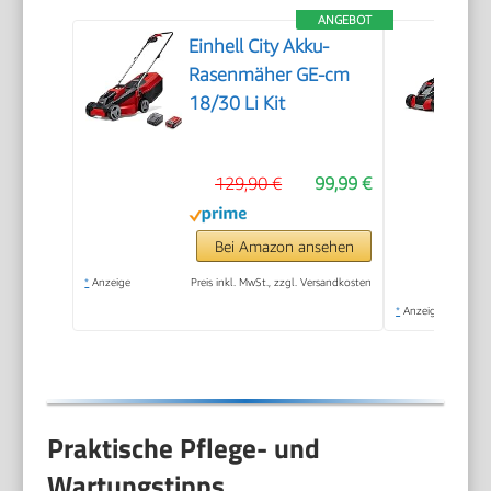
ANGEBOT
Einhell City Akku-
Rasenmäher GE-cm
18/30 Li Kit
129,90 €
99,99 €
Bei Amazon ansehen
*
Anzeige
Preis inkl. MwSt., zzgl. Versandkosten
*
Anzeige
Praktische Pflege- und
Wartungstipps