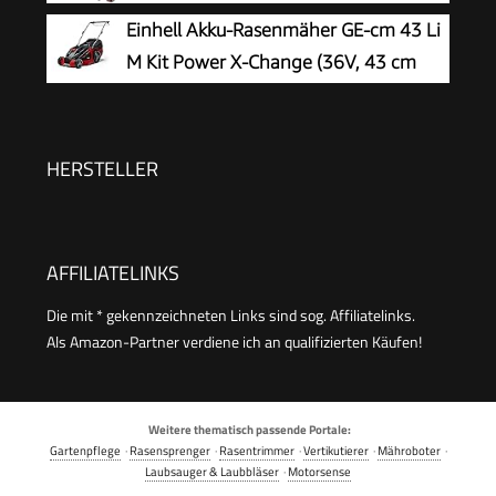
Einhell Akku-Rasenmäher GE-cm 43 Li
M Kit Power X-Change (36V, 43 cm
Schnittbreite, bis 600 m², Brushless,
Mulch-Kit, 63L Fangkorb, 25-75 mm
Schnitthöhe, inkl. 2X 4,0Ah + 2X Ladegerät)
HERSTELLER
AFFILIATELINKS
Die mit * gekennzeichneten Links sind sog. Affiliatelinks.
Als Amazon-Partner verdiene ich an qualifizierten Käufen!
Weitere thematisch passende Portale:
Gartenpflege
·
Rasensprenger
·
Rasentrimmer
·
Vertikutierer
·
Mähroboter
·
Laubsauger & Laubbläser
·
Motorsense