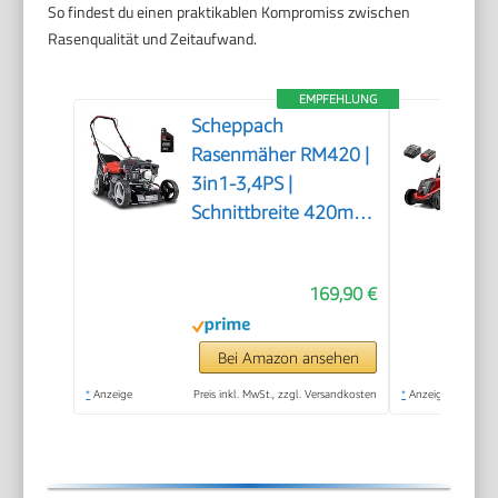
So findest du einen praktikablen Kompromiss zwischen
Rasenqualität und Zeitaufwand.
EMPFEHLUNG
Scheppach
Rasenmäher RM420 |
3in1-3,4PS |
Schnittbreite 420mm
| 45L Fangkorb |
Schnitthöhenverstellung
169,90 €
25-75 mm | inkl.
Motoröl
Bei Amazon ansehen
*
Anzeige
Preis inkl. MwSt., zzgl. Versandkosten
*
Anzeige