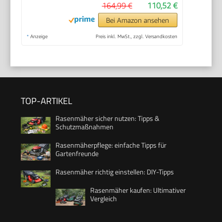
164,99 €
110,52 €
Bei Amazon ansehen
*
Anzeige
Preis inkl. MwSt., zzgl. Versandkosten
TOP-ARTIKEL
Rasenmäher sicher nutzen: Tipps &
Schutzmaßnahmen
Rasenmäherpflege: einfache Tipps für
Gartenfreunde
Rasenmäher richtig einstellen: DIY-Tipps
Rasenmäher kaufen: Ultimativer
Vergleich