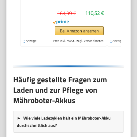
Mulchmesser,
164,99 €
110,52 €
Rasenflächen bis 50
m², Kabellos (14620-
55)
Bei Amazon ansehen
*
Anzeige
Preis inkl. MwSt., zzgl. Versandkosten
*
Anzeige
Häufig gestellte Fragen zum
Laden und zur Pflege von
Mähroboter-Akkus
Wie viele Ladezyklen hält ein Mähroboter-Akku
durchschnittlich aus?