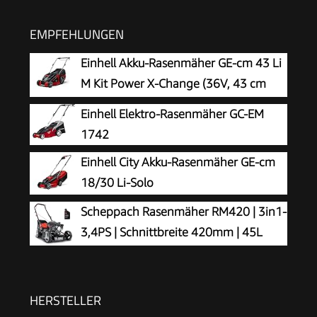
EMPFEHLUNGEN
Einhell Akku-Rasenmäher GE-cm 43 Li
M Kit Power X-Change (36V, 43 cm
Schnittbreite, bis 600 m², Brushless,
Einhell Elektro-Rasenmäher GC-EM
Mulch-Kit, 63L Fangkorb, 25-75 mm
1742
Schnitthöhe, inkl. 2X 4,0Ah + 2X Ladegerät)
Einhell City Akku-Rasenmäher GE-cm
18/30 Li-Solo
Scheppach Rasenmäher RM420 | 3in1-
3,4PS | Schnittbreite 420mm | 45L
Fangkorb | Schnitthöhenverstellung
25-75 mm | inkl. Motoröl
HERSTELLER