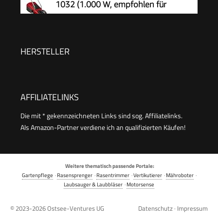
1032 (1.000 W, empfohlen für
Rasenflächen bis 300 m², 3-stufige
Einzelrad-Schnitthöhenverstellung, klappbarer
Führungsholm, 30 l-Grasfangbox)
HERSTELLER
AFFILIATELINKS
Die mit * gekennzeichneten Links sind sog. Affiliatelinks.
Als Amazon-Partner verdiene ich an qualifizierten Käufen!
Weitere thematisch passende Portale:
Gartenpflege
·
Rasensprenger
·
Rasentrimmer
·
Vertikutierer
·
Mähroboter
·
Laubsauger & Laubbläser
·
Motorsense
© 2023-2026
Ostsee-Ventures UG
Datenschutz
·
Impressum