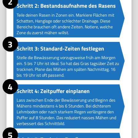
Schritt 2: Bestandsaufnahme des Rasens
Teile deinen Rasen in Zonen ein. Markiere Flächen mit
Schatten, Hanglage oder schlechter Drainage. Diese
Bereiche brauchen oft andere Zeiten. Notiere, welche
Zone du zuerst mähen willst.
Schritt 3: Standard-Zeiten festlegen
Stelle die Bewässerung vorzugsweise früh am Morgen
ein. 5 bis 7 Uhr ist ideal. So hat das Gras tagsüber Zeit zu
trocknen. Plane das Mähen am späten Nachmittag. 16
bis 19 Uhr ist oft passend.
Schritt 4: Zeitpuffer einplanen
Lass zwischen Ende der Bewässerung und Beginn des
Mähens mindestens 4 bis 6 Stunden. Bei dichterem
Lehmboden oder nach starkem Regen verlängere den
Puffer auf 8 Stunden. Das reduziert nasses Mähen und
verbessert das Schnittbild.