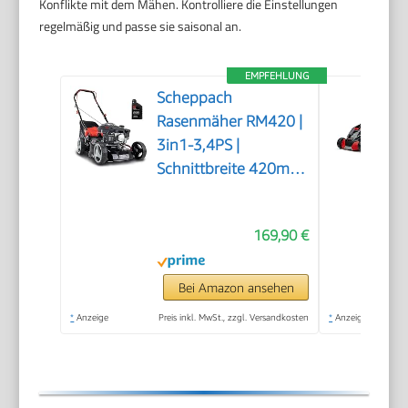
Konflikte mit dem Mähen. Kontrolliere die Einstellungen
regelmäßig und passe sie saisonal an.
EMPFEHLUNG
Scheppach
Rasenmäher RM420 |
3in1-3,4PS |
Schnittbreite 420mm
| 45L Fangkorb |
Schnitthöhenverstellung
169,90 €
25-75 mm | inkl.
Motoröl
Bei Amazon ansehen
*
Anzeige
Preis inkl. MwSt., zzgl. Versandkosten
*
Anzeige