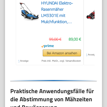
HYUNDAI Elektro-
Rasenmäher
LM3301E mit
Mulchfunktion,
Elektromäher,
Mulcher, Mäher
99,00 €
89,00 €
(33cm, 1300W, 35L
Korb, 5-fache
zentrale
Bei Amazon ansehen
*
Anzeige
Höhenverstellung)
*
Anzeige
Preis inkl. MwSt., zzgl. Versandkosten
Praktische Anwendungsfälle für
die Abstimmung von Mähzeiten