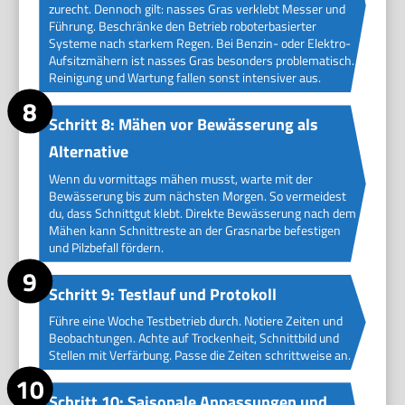
zurecht. Dennoch gilt: nasses Gras verklebt Messer und
Führung. Beschränke den Betrieb roboterbasierter
Systeme nach starkem Regen. Bei Benzin- oder Elektro-
Aufsitzmähern ist nasses Gras besonders problematisch.
Reinigung und Wartung fallen sonst intensiver aus.
Schritt 8: Mähen vor Bewässerung als
Alternative
Wenn du vormittags mähen musst, warte mit der
Bewässerung bis zum nächsten Morgen. So vermeidest
du, dass Schnittgut klebt. Direkte Bewässerung nach dem
Mähen kann Schnittreste an der Grasnarbe befestigen
und Pilzbefall fördern.
Schritt 9: Testlauf und Protokoll
Führe eine Woche Testbetrieb durch. Notiere Zeiten und
Beobachtungen. Achte auf Trockenheit, Schnittbild und
Stellen mit Verfärbung. Passe die Zeiten schrittweise an.
Schritt 10: Saisonale Anpassungen und