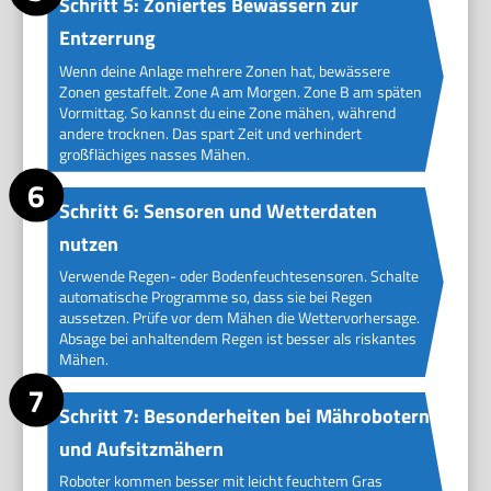
Schritt 5: Zoniertes Bewässern zur
Entzerrung
Wenn deine Anlage mehrere Zonen hat, bewässere
Zonen gestaffelt. Zone A am Morgen. Zone B am späten
Vormittag. So kannst du eine Zone mähen, während
andere trocknen. Das spart Zeit und verhindert
großflächiges nasses Mähen.
Schritt 6: Sensoren und Wetterdaten
nutzen
Verwende Regen- oder Bodenfeuchtesensoren. Schalte
automatische Programme so, dass sie bei Regen
aussetzen. Prüfe vor dem Mähen die Wettervorhersage.
Absage bei anhaltendem Regen ist besser als riskantes
Mähen.
Schritt 7: Besonderheiten bei Mährobotern
und Aufsitzmähern
Roboter kommen besser mit leicht feuchtem Gras