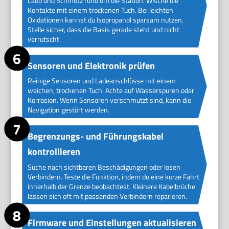
Laub und Schmutz rund um die Station. Wische die
Kontakte mit einem trockenen Tuch. Bei leichten
Oxidationen kannst du Isopropanol sparsam nutzen.
Stelle sicher, dass die Basis gerade steht und nicht
verrutscht.
Sensoren und Elektronik prüfen
Reinige Sensoren und Ladeanschlüsse mit einem
weichen, trockenen Tuch. Achte auf Wasserspuren oder
Korrosion. Wenn Sensoren verschmutzt sind, kann die
Navigation gestört werden.
Begrenzungs- und Führungskabel
kontrollieren
Suche nach sichtbaren Beschädigungen oder losen
Verbindern. Teste die Funktion, indem du eine kurze Fahrt
innerhalb der Grenze beobachtest. Kleinere Kabelbrüche
lassen sich oft mit passenden Verbindern reparieren.
Firmware und Einstellungen aktualisieren