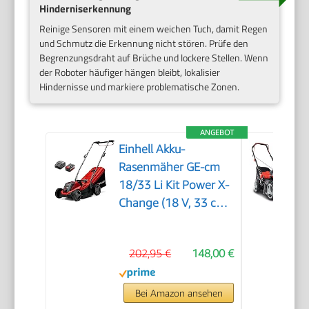
Hinderniserkennung
Reinige Sensoren mit einem weichen Tuch, damit Regen
und Schmutz die Erkennung nicht stören. Prüfe den
Begrenzungsdraht auf Brüche und lockere Stellen. Wenn
der Roboter häufiger hängen bleibt, lokalisier
Hindernisse und markiere problematische Zonen.
ANGEBOT
Einhell Akku-
Rasenmäher GE-cm
18/33 Li Kit Power X-
Change (18 V, 33 cm
Schnittbreite, bis 200
m², Brushless, 30L
202,95 €
148,00 €
Fangkorb, 25-65 mm
Schnitthöhe, inkl. 4,0
Ah Akku + Ladegerät)
Bei Amazon ansehen