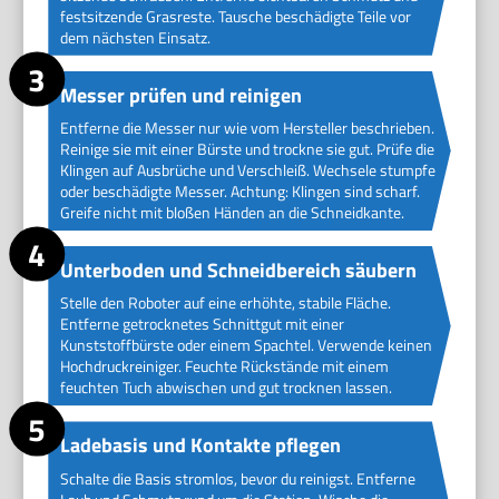
festsitzende Grasreste. Tausche beschädigte Teile vor
dem nächsten Einsatz.
Messer prüfen und reinigen
Entferne die Messer nur wie vom Hersteller beschrieben.
Reinige sie mit einer Bürste und trockne sie gut. Prüfe die
Klingen auf Ausbrüche und Verschleiß. Wechsele stumpfe
oder beschädigte Messer. Achtung: Klingen sind scharf.
Greife nicht mit bloßen Händen an die Schneidkante.
Unterboden und Schneidbereich säubern
Stelle den Roboter auf eine erhöhte, stabile Fläche.
Entferne getrocknetes Schnittgut mit einer
Kunststoffbürste oder einem Spachtel. Verwende keinen
Hochdruckreiniger. Feuchte Rückstände mit einem
feuchten Tuch abwischen und gut trocknen lassen.
Ladebasis und Kontakte pflegen
Schalte die Basis stromlos, bevor du reinigst. Entferne