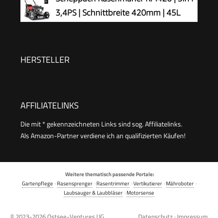
3,4PS | Schnittbreite 420mm | 45L
Fangkorb | Schnitthöhenverstellung
25-75 mm | inkl. Motoröl
HERSTELLER
AFFILIATELINKS
Die mit * gekennzeichneten Links sind sog. Affiliatelinks.
Als Amazon-Partner verdiene ich an qualifizierten Käufen!
Weitere thematisch passende Portale:
Gartenpflege
·
Rasensprenger
·
Rasentrimmer
·
Vertikutierer
·
Mähroboter
·
Laubsauger & Laubbläser
·
Motorsense
© 2023-2026
Ostsee-Ventures UG
Datenschutz
·
Impressum