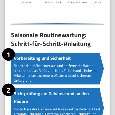
*
Anzeige
Preis inkl. MwSt., zzgl. Versandkosten
*
Anzeige
Saisonale Routinewartung:
Schritt-für-Schritt-Anleitung
Vorbereitung und Sicherheit
Schalte den Mähroboter aus und entferne die Batterie
oder trenne das Gerät vom Netz. Ziehe Handschuhe an.
Arbeite nur bei trockenem Wetter und auf sicherem
Untergrund.
Sichtprüfung am Gehäuse und an den
Rädern
Kontrolliere das Gehäuse auf Risse und die Räder auf fest
sitzende Schrauben. Entferne sichtbaren Schmutz und