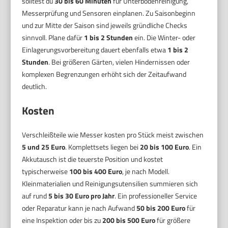
solltest du
30 bis 60 Minuten
für Unterbodenreinigung,
Messerprüfung und Sensoren einplanen. Zu Saisonbeginn
und zur Mitte der Saison sind jeweils gründliche Checks
sinnvoll. Plane dafür
1 bis 2 Stunden
ein. Die Winter- oder
Einlagerungsvorbereitung dauert ebenfalls etwa
1 bis 2
Stunden
. Bei größeren Gärten, vielen Hindernissen oder
komplexen Begrenzungen erhöht sich der Zeitaufwand
deutlich.
Kosten
Verschleißteile wie Messer kosten pro Stück meist zwischen
5 und 25 Euro
. Komplettsets liegen bei
20 bis 100 Euro
. Ein
Akkutausch ist die teuerste Position und kostet
typischerweise
100 bis 400 Euro
, je nach Modell.
Kleinmaterialien und Reinigungsutensilien summieren sich
auf rund
5 bis 30 Euro pro Jahr
. Ein professioneller Service
oder Reparatur kann je nach Aufwand
50 bis 200 Euro
für
eine Inspektion oder bis zu
200 bis 500 Euro
für größere