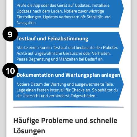
Prüfe die App oder das Gerät auf Updates. Installiere
Updates nach dem Laden. Notiere zuvor wichtige
Einstellungen. Updates verbessern oft Stabilität und
Navigation.
Testlauf und Feinabstimmung
Starte einen kurzen Testlauf und beobachte den Roboter.
Achte auf ungewöhnliche Geräusche oder Verhalten.
Passe Begrenzung und Mähzeiten bei Bedarf an.
Dokumentation und Wartungsplan anlegen
Notiere Datum der Wartung und ausgewechselte Teile.
Lege einen festen Intervall für Checks an. So behältst du
die Übersicht und verhinderst Folgeschäden.
Häufige Probleme und schnelle
Lösungen