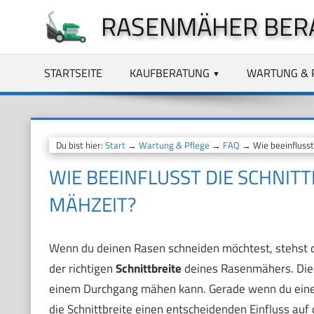
Zum
RASENMÄHER BER
Inhalt
springen
STARTSEITE
KAUFBERATUNG
WARTUNG & 
Du bist hier:
Start
→
Wartung & Pflege
→
FAQ
→ Wie beeinflusst
WIE BEEINFLUSST DIE SCHNIT
MÄHZEIT?
Wenn du deinen Rasen schneiden möchtest, stehst du
der richtigen
Schnittbreite
deines Rasenmähers. Diese
einem Durchgang mähen kann. Gerade wenn du einen
die Schnittbreite einen entscheidenden Einfluss auf