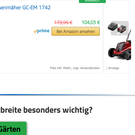
ANGEBOT
Rasenmäher GC-EM 1742
179,95 €
104,03 €
❯
Bei Amazon ansehen
Preis inkl. MwSt., zzgl. Versandkosten
*
Anzeige
tbreite besonders wichtig?
 Gärten