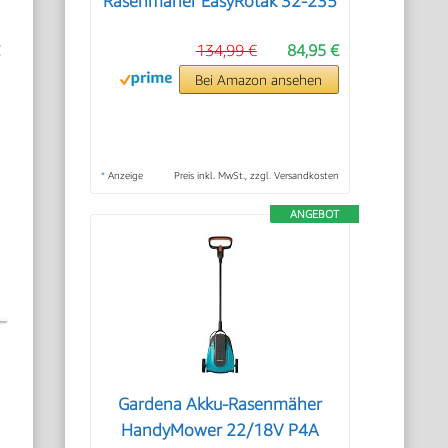
Rasenmäher EasyRotak 32-235
g
134,99 €
84,95 €
Bei Amazon ansehen
*
Anzeige
Preis inkl. MwSt., zzgl. Versandkosten
ANGEBOT
Gardena Akku-Rasenmäher
n
HandyMower 22/18V P4A