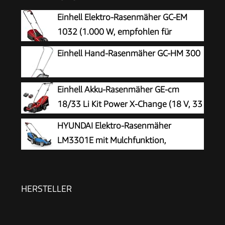
Einhell Elektro-Rasenmäher GC-EM
1032 (1.000 W, empfohlen für
Rasenflächen bis 300 m², 3-stufige
Einhell Hand-Rasenmäher GC-HM 300
Einzelrad-Schnitthöhenverstellung, klappbarer
Führungsholm, 30 l-Grasfangbox)
Einhell Akku-Rasenmäher GE-cm
18/33 Li Kit Power X-Change (18 V, 33
cm Schnittbreite, bis 200 m²,
HYUNDAI Elektro-Rasenmäher
Brushless, 30L Fangkorb, 25-65 mm
LM3301E mit Mulchfunktion,
Schnitthöhe, inkl. 4,0 Ah Akku + Ladegerät)
Elektromäher, Mulcher, Mäher (33cm,
1300W, 35L Korb, 5-fache zentrale
Höhenverstellung)
HERSTELLER