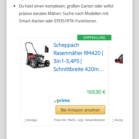
Du hast einen komplexen, großen Garten oder willst
präzise zonales Mähen: Suche nach Modellen mit
Smart‑Karten oder EPOS/RTK‑Funktionen.
EMPFEHLUNG
Scheppach
Rasenmäher RM420 |
3in1-3,4PS |
Schnittbreite 420mm
| 45L Fangkorb |
Schnitthöhenverstellung
169,90 €
25-75 mm | inkl.
Motoröl
Bei Amazon ansehen
*
Anzeige
Preis inkl. MwSt., zzgl. Versandkosten
*
Anzeige