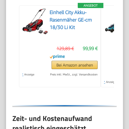
ANGEBOT
Einhell City Akku-
Rasenmäher GE-cm
18/30 Li Kit
129,89 €
99,99 €
Bei Amazon ansehen
*
Anzeige
Preis inkl. MwSt., zzgl. Versandkosten
*
Anzeige
Zeit- und Kostenaufwand
realistisch eingeschätzt