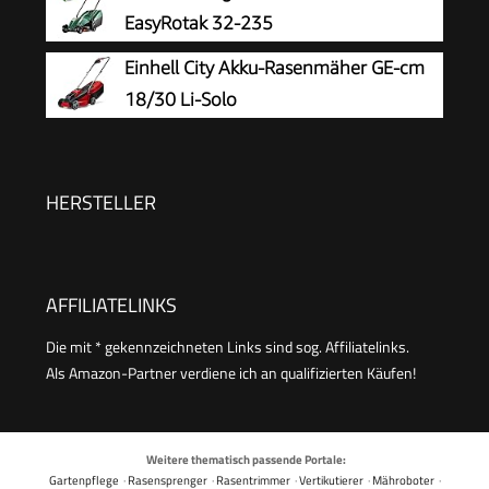
Einzelrad-Schnitthöhenverstellung, klappbarer
EasyRotak 32-235
Führungsholm, 30 l-Grasfangbox)
Einhell City Akku-Rasenmäher GE-cm
18/30 Li-Solo
HERSTELLER
AFFILIATELINKS
Die mit * gekennzeichneten Links sind sog. Affiliatelinks.
Als Amazon-Partner verdiene ich an qualifizierten Käufen!
Weitere thematisch passende Portale:
Gartenpflege
·
Rasensprenger
·
Rasentrimmer
·
Vertikutierer
·
Mähroboter
·