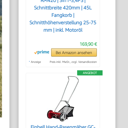
RM420 | 3in1-3,4PS |
Schnittbreite 420mm | 45L
Fangkorb |
Schnitthöhenverstellung 25-75
mm | inkl. Motoröl
169,90 €
Bei Amazon ansehen
*
Anzeige
Preis inkl. MwSt., zzgl. Versandkosten
ANGEBOT
Einhell Hand-Rasenmäher GC-