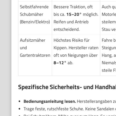
Selbstfahrende
Bessere Traktion, oft
Auch q
Schubmäher
bis ca.
15–20°
möglich.
Motorle
(Benzin/Elektro)
Reifen und Antrieb
steilem
entscheidend.
Stau ve
Aufsitzmäher
Höchstes Risiko für
Fahre b
und
Kippen. Hersteller raten
Steigu
Gartentraktoren
oft von Neigungen über
Hang, a
8–12°
ab.
Niemals
steile F
Spezifische Sicherheits- und Handh
Bedienungsanleitung lesen.
Herstellerangaben zu
Trage feste, rutschfeste Schuhe. Keine Sandalen