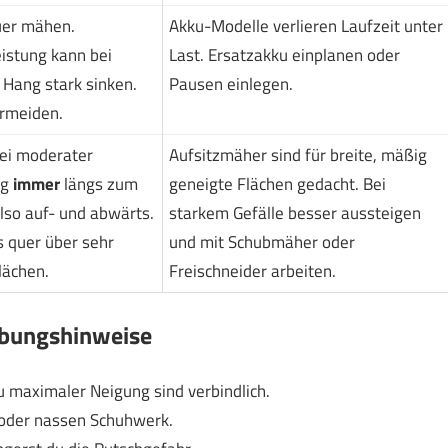
uer mähen.
Akku-Modelle verlieren Laufzeit unter
istung kann bei
Last. Ersatzakku einplanen oder
 Hang stark sinken.
Pausen einlegen.
rmeiden.
ei moderater
Aufsitzmäher sind für breite, mäßig
ng
immer
längs zum
geneigte Flächen gedacht. Bei
lso auf- und abwärts.
starkem Gefälle besser aussteigen
 quer über sehr
und mit Schubmäher oder
lächen.
Freischneider arbeiten.
abungshinweise
 maximaler Neigung sind verbindlich.
 oder nassen Schuhwerk.