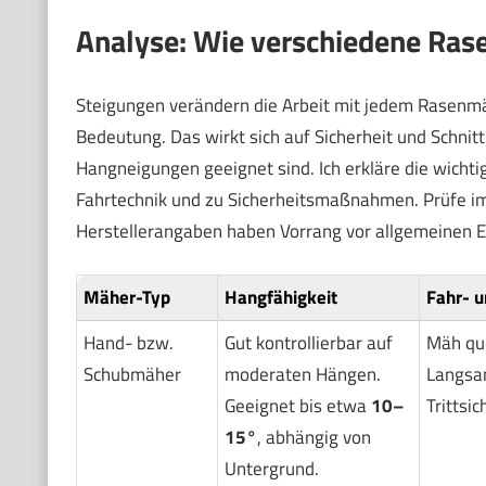
Analyse: Wie verschiedene Ras
Steigungen verändern die Arbeit mit jedem Rasenmä
Bedeutung. Das wirkt sich auf Sicherheit und Schnitt
Hangneigungen geeignet sind. Ich erkläre die wicht
Fahrtechnik und zu Sicherheitsmaßnahmen. Prüfe im
Herstellerangaben haben Vorrang vor allgemeinen 
Mäher-Typ
Hangfähigkeit
Fahr- 
Hand- bzw.
Gut kontrollierbar auf
Mäh qu
Schubmäher
moderaten Hängen.
Langsam
Geeignet bis etwa
10–
Trittsic
15°
, abhängig von
Untergrund.