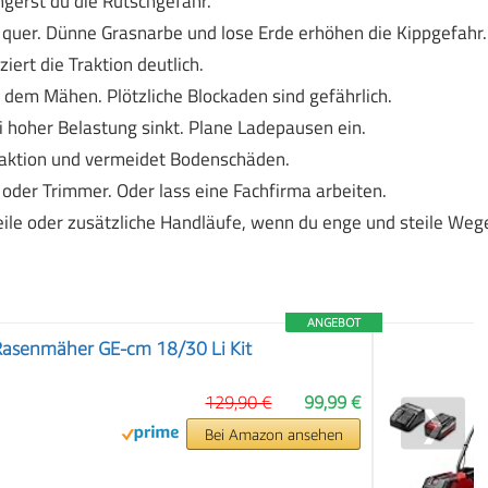
gerst du die Rutschgefahr.
t quer. Dünne Grasnarbe und lose Erde erhöhen die Kippgefahr.
ert die Traktion deutlich.
 dem Mähen. Plötzliche Blockaden sind gefährlich.
i hoher Belastung sinkt. Plane Ladepausen ein.
Traktion und vermeidet Bodenschäden.
 oder Trimmer. Oder lass eine Fachfirma arbeiten.
eile oder zusätzliche Handläufe, wenn du enge und steile Weg
ANGEBOT
-Rasenmäher GE-cm 18/30 Li Kit
129,90 €
99,99 €
❯
Bei Amazon ansehen