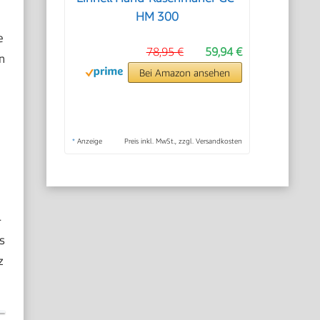
HM 300
e
78,95 €
59,94 €
n
Bei Amazon ansehen
*
Anzeige
Preis inkl. MwSt., zzgl. Versandkosten
-
s
z