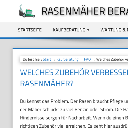
Zum
RASENMÄHER BER
Inhalt
springen
STARTSEITE
KAUFBERATUNG
WARTUNG & 
Du bist hier:
Start
→
Kaufberatung
→
FAQ
→ Welches Zubehör ver
WELCHES ZUBEHÖR VERBESSERT
RASENMÄHER?
Du kennst das Problem. Der Rasen braucht Pflege und 
der Mäher schluckt zu viel Benzin oder Strom. Die H
Hindernisse sorgen für Nacharbeit. Wenn du einen B
richtigen Zubehör viel erreichen. Es geht hier ausdr