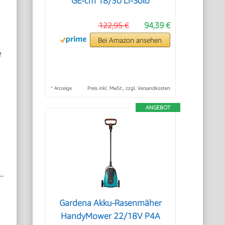
GE-cm 18/30 Li-Solo
122,95 €
94,39 €
Bei Amazon ansehen
e
*
Anzeige
Preis inkl. MwSt., zzgl. Versandkosten
ANGEBOT
Gardena Akku-Rasenmäher
HandyMower 22/18V P4A