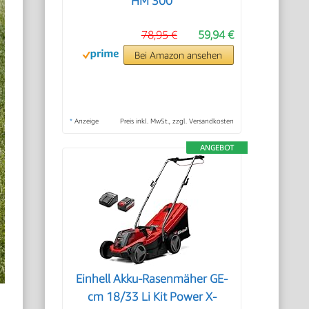
HM 300
78,95 €
59,94 €
Bei Amazon ansehen
*
Anzeige
Preis inkl. MwSt., zzgl. Versandkosten
ANGEBOT
Einhell Akku-Rasenmäher GE-
cm 18/33 Li Kit Power X-