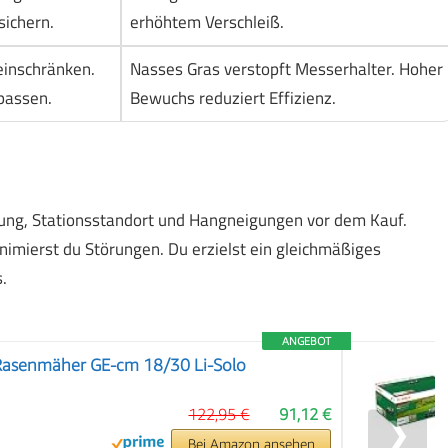
ichern.
erhöhtem Verschleiß.
inschränken.
Nasses Gras verstopft Messerhalter. Hoher
passen.
Bewuchs reduziert Effizienz.
hrung, Stationsstandort und Hangneigungen vor dem Kauf.
imierst du Störungen. Du erzielst ein gleichmäßiges
.
ANGEBOT
-Rasenmäher GE-cm 18/30 Li-Solo
122,95 €
91,12 €
❯
Bei Amazon ansehen