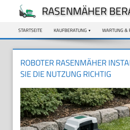
Zum
RASENMÄHER BER
Inhalt
springen
STARTSEITE
KAUFBERATUNG
WARTUNG & 
ROBOTER RASENMÄHER INSTAL
SIE DIE NUTZUNG RICHTIG