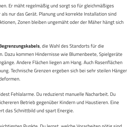
men. Er mäht regelmäßig und sorgt so für gleichmäßiges
ls nur das Gerät. Planung und korrekte Installation sind
ktionen, Zonen bleiben ungemäht oder der Mäher hängt sich
Begrenzungskabels
, die Wahl des Standorts für die
en. Dazu kommen Hindernisse wie Blumenbeete, Spielgeräte
gänge. Andere Flächen liegen am Hang. Auch Rasenflächen
g. Technische Grenzen ergeben sich bei sehr steilen Hängen
deformen.
eidest Fehlalarme. Du reduzierst manuelle Nacharbeit. Du
sichereren Betrieb gegenüber Kindern und Haustieren. Eine
t das Schnittbild und spart Energie.
e wichtigsten Punkte. Du lernst, welche Vorarbeiten nötig sind.