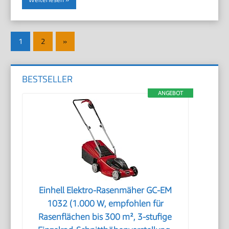
Seitennummerierung
Nächste
1
2
»
der
Beiträge
Beiträge
BESTSELLER
ANGEBOT
Einhell Elektro-Rasenmäher GC-EM
1032 (1.000 W, empfohlen für
Rasenflächen bis 300 m², 3-stufige