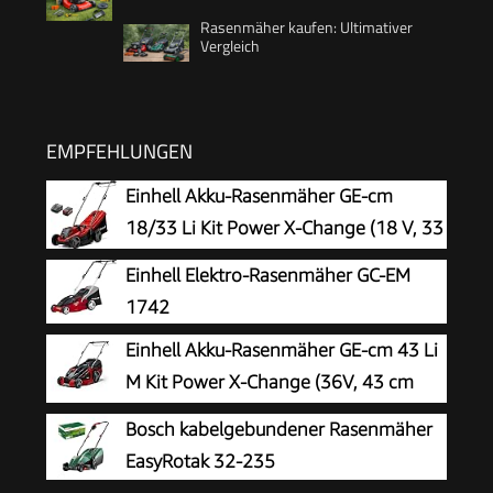
Rasenmäher kaufen: Ultimativer
Vergleich
EMPFEHLUNGEN
Einhell Akku-Rasenmäher GE-cm
18/33 Li Kit Power X-Change (18 V, 33
cm Schnittbreite, bis 200 m²,
Einhell Elektro-Rasenmäher GC-EM
Brushless, 30L Fangkorb, 25-65 mm
1742
Schnitthöhe, inkl. 4,0 Ah Akku + Ladegerät)
Einhell Akku-Rasenmäher GE-cm 43 Li
M Kit Power X-Change (36V, 43 cm
Schnittbreite, bis 600 m², Brushless,
Bosch kabelgebundener Rasenmäher
Mulch-Kit, 63L Fangkorb, 25-75 mm
EasyRotak 32-235
Schnitthöhe, inkl. 2X 4,0Ah + 2X Ladegerät)