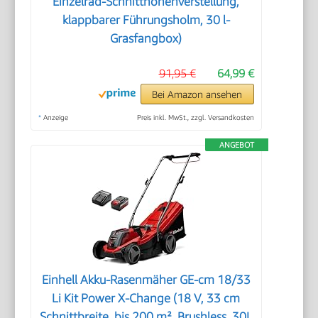
Einzelrad-Schnitthöhenverstellung,
klappbarer Führungsholm, 30 l-
Grasfangbox)
91,95 €
64,99 €
Bei Amazon ansehen
*
Anzeige
Preis inkl. MwSt., zzgl. Versandkosten
ANGEBOT
Einhell Akku-Rasenmäher GE-cm 18/33
Li Kit Power X-Change (18 V, 33 cm
Schnittbreite, bis 200 m², Brushless, 30L