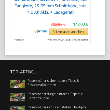
Fangkorb, 25-65 mm Schnitthöhe, inkl.
4,0 Ah Akku + Ladegerät)
202,95 €
148,00 €
Bei Amazon ansehen
*
Anzeige
Preis inkl. MwSt., zzgl. Versandkosten
TOP-ARTIKEL
Rasenmäher sicher nutzen: Tipps &
Schutzmaßnahmen
Rasenmäherpflege: einfache Tipps für
Gartenfreunde
Rasenmäher richtig einstellen: DIY-Tipps